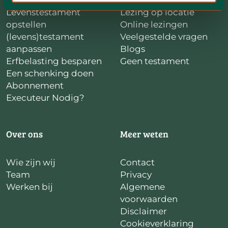
Testament opstellen
Testament checker
Levenstestament
Lezing op locatie
opstellen
Online lezingen
(levens)testament
Veelgestelde vragen
aanpassen
Blogs
Erfbelasting besparen
Geen testament
Een schenking doen
Abonnement
Executeur Nodig?
Over ons
Meer weten
Wie zijn wij
Contact
Team
Privacy
Werken bij
Algemene
voorwaarden
Disclaimer
Cookieverklaring